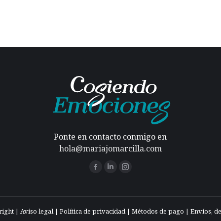
Ponte en contacto conmigo en
hola@mariajomarcilla.com
Encuéntranos en:
Facebook
Linkedin
Instagram
page
page
page
opens
opens
opens
right |
Aviso legal
|
Política de privacidad
in
in
in
|
Métodos de pago
|
Envíos, d